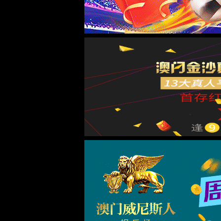
校企
本科生教育
专业介绍
计信学
培养方案
陈娟
质量工程
教学成果
毕业设计