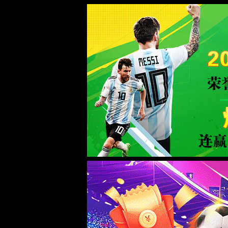
js4399金沙线(中国集团)有限公司官
首页
Js4399金沙线官方版
师资队
教学动态