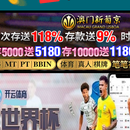
重师首页
教务处
科研处
学生处
招生就业处
研究生院